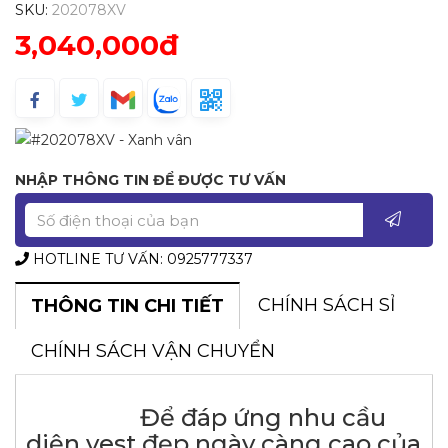
SKU:
202078XV
3,040,000đ
NHẬP THÔNG TIN ĐỂ ĐƯỢC TƯ VẤN
HOTLINE TƯ VẤN: 0925777337
CHÍNH SÁCH SỈ
THÔNG TIN CHI TIẾT
CHÍNH SÁCH VẬN CHUYỂN
Để đáp ứng nhu cầu
diện vest đẹp ngày càng cao của