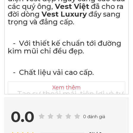
các quý ông,
Vest Việt
đã cho ra
đời dòng
Vest Luxury
đầy sang
trọng và đẳng cấp.
- Với thiết kế chuẩn tới đường
kim mũi chỉ đều đẹp.
- Chất liệu vải cao cấp.
Xem thêm
- Tạo sự thoải mái, tiện lợi và tự
tin trong trang phục mình lựa
chọn.
0.0
0 đánh giá
Những bộ vest tạo sự
lịch lãm, quý ông cực sang trọng