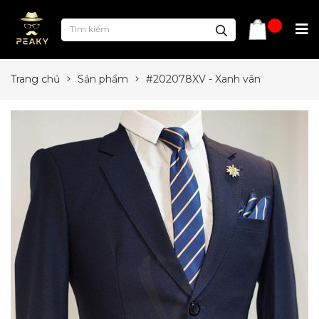
Trang chủ
Sản phẩm
#202078XV - Xanh vân