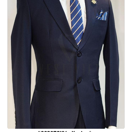
- Hotline: 093.862.0261 -
0925.777.337
- Giờ mở cửa:
11:00 - 21:00
- Địa Chỉ:151 NGÔ
QUYỀN. F6. QUẬN 10.