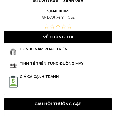
#202078XV - Xanh vân
3,040,000đ
Lượt xem: 1062
VỀ CHÚNG TÔI
HƠN 10 NĂM PHÁT TRIỂN
TINH TẾ TRÊN TỪNG ĐƯỜNG MAY
GIÁ CẢ CẠNH TRANH
CÂU HỎI THƯỜNG GẶP