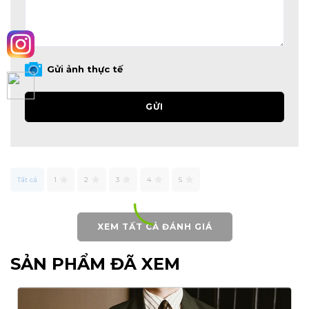
Gửi ảnh thực tế
GỬI
Tất cả
1
2
3
4
5
XEM TẤT CẢ ĐÁNH GIÁ
SẢN PHẨM ĐÃ XEM