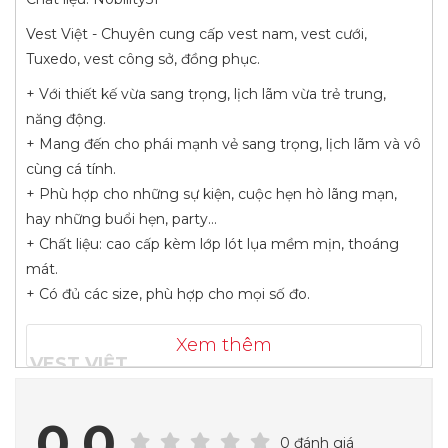
Vest Việt - Chuyên cung cấp vest nam, vest cưới,
Tuxedo, vest công sở, đồng phục.
+ Với thiết kế vừa sang trọng, lịch lãm vừa trẻ trung,
năng động.
+ Mang đến cho phái mạnh vẻ sang trọng, lịch lãm và vô
cùng cá tính.
+ Phù hợp cho những sự kiện, cuộc hẹn hò lãng mạn,
hay những buổi hẹn, party…
+ Chất liệu: cao cấp kèm lớp lót lụa mềm mịn, thoáng
mát.
+ Có đủ các size, phù hợp cho mọi số đo.
Xem thêm
VEST VIỆT
LET BE A GENTLMEN
0.0
--------------
0 đánh giá