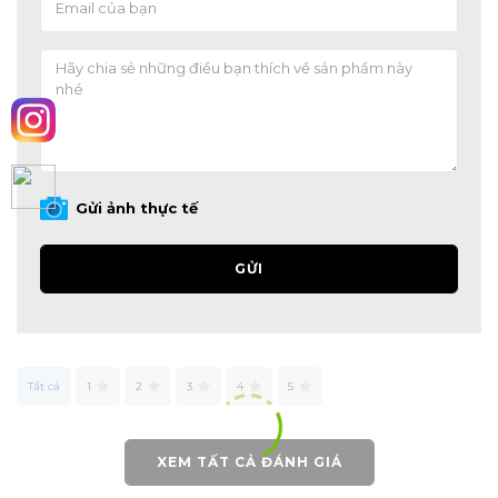
Gửi ảnh thực tế
GỬI
Tất cả
1
2
3
4
5
XEM TẤT CẢ ĐÁNH GIÁ