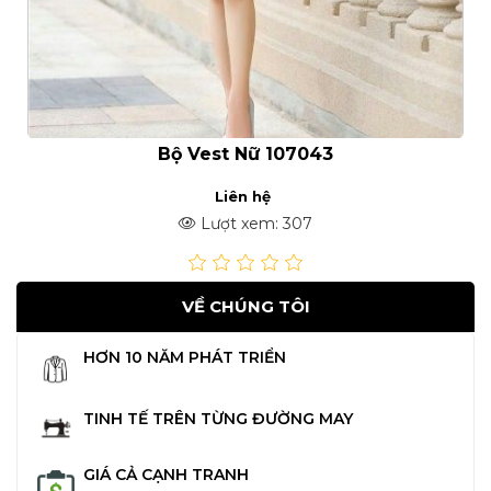
Bộ Vest Nữ 107043
Liên hệ
Lượt xem: 307
VỀ CHÚNG TÔI
HƠN 10 NĂM PHÁT TRIỂN
TINH TẾ TRÊN TỪNG ĐƯỜNG MAY
GIÁ CẢ CẠNH TRANH