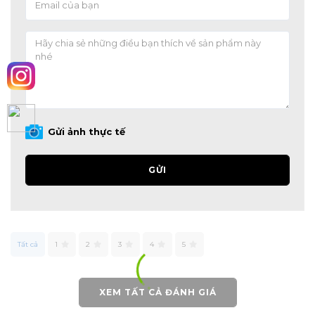
Gửi ảnh thực tế
GỬI
Tất cả
1
2
3
4
5
XEM TẤT CẢ ĐÁNH GIÁ