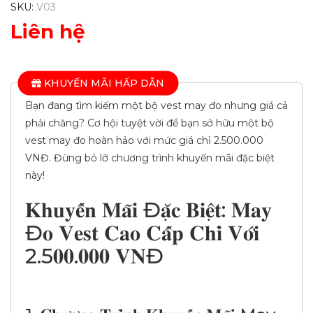
SKU:
V03
Liên hệ
KHUYẾN MÃI HẤP DẪN
Bạn đang tìm kiếm một bộ vest may đo nhưng giá cả
phải chăng? Cơ hội tuyệt vời để bạn sở hữu một bộ
vest may đo hoàn hảo với mức giá chỉ 2.500.000
VNĐ. Đừng bỏ lỡ chương trình khuyến mãi đặc biệt
này!
𝐊𝐡𝐮𝐲𝐞̂́𝐧 𝐌𝐚̃𝐢 Đ𝐚̣̆𝐜 𝐁𝐢𝐞̣̂𝐭: 𝐌𝐚𝐲
Đ𝐨 𝐕𝐞𝐬𝐭 𝐂𝐚𝐨 𝐂𝐚̂́𝐩 𝐂𝐡𝐢̉ 𝐕𝐨̛́𝐢
2.5𝟎𝟎.𝟎𝟎𝟎 𝐕𝐍Đ