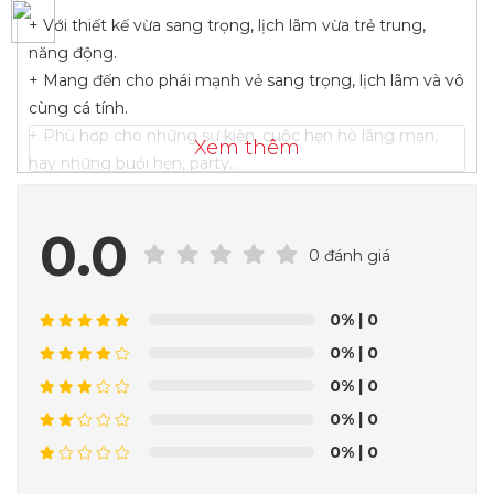
+ Với thiết kế vừa sang trọng, lịch lãm vừa trẻ trung,
năng động.
+ Mang đến cho phái mạnh vẻ sang trọng, lịch lãm và vô
cùng cá tính.
+ Phù hợp cho những sự kiện, cuộc hẹn hò lãng mạn,
Xem thêm
hay những buổi hẹn, party…
+ Chất liệu: cao cấp kèm lớp lót lụa mềm mịn, thoáng
mát.
0.0
+ Có đủ các size, phù hợp cho mọi số đo.
0 đánh giá
0%
| 0
VEST VIỆT - LET BE A GENTLMEN
#veston #vestnamdep #vestcuoidep #vestcuoi
0%
| 0
#vestnam #sominam #quanaunam #Maydodongphuc
0%
| 0
#Dongphucnamnu
0%
| 0
--------------
0%
| 0