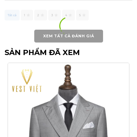
Tất cả
1
2
3
4
5
XEM TẤT CẢ ĐÁNH GIÁ
SẢN PHẨM ĐÃ XEM