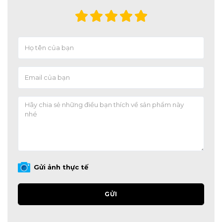
VESTVIET - CHUYÊN CUNG CẤP ĐỒNG PHỤC - SUIT
MAY SẴN - MAY ĐO TP.HCM.
Hãy liên hệ với Vest Việt để được tư vấn và đặt
hàng ngay hôm nay:
Địa chỉ:
294 Ngô Quyền, Phường 8, Quận 10.
Điện thoại:
093.862.0261 - 0925.777.337.
Email:
vestviet151@gmail.com
Website:
vestviet.com
#vest #vest #vestnam #vestcuoi #vestnamdep
#vestcuoidep #suitnam #suitchallenge #suit
Gửi ảnh thực tế
#đongphuc #dongphuc #dongphuchocsinhnhatban
#đồngphục #dongphucvest #đồngphụcvestnam
GỬI