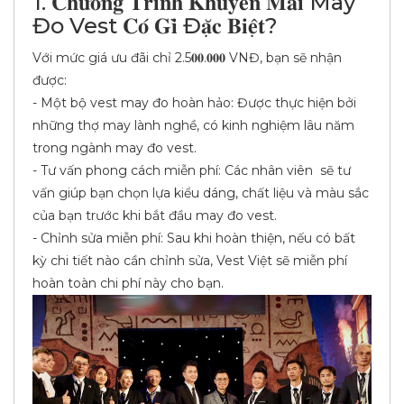
1. 𝐂𝐡𝐮̛𝐨̛𝐧𝐠 𝐓𝐫𝐢̀𝐧𝐡 𝐊𝐡𝐮𝐲𝐞̂́𝐧 𝐌𝐚̃𝐢 May
Đo Vest 𝐂𝐨́ 𝐆𝐢̀ Đ𝐚̣̆𝐜 𝐁𝐢𝐞̣̂𝐭?
Với mức giá ưu đãi chỉ 2.5𝟎𝟎.𝟎𝟎𝟎 VNĐ, bạn sẽ nhận
được:
- Một bộ vest may đo hoàn hảo: Được thực hiện bởi
những thợ may lành nghề, có kinh nghiệm lâu năm
trong ngành may đo vest.
- Tư vấn phong cách miễn phí: Các nhân viên sẽ tư
vấn giúp bạn chọn lựa kiểu dáng, chất liệu và màu sắc
của bạn trước khi bắt đầu may đo vest.
- Chỉnh sửa miễn phí: Sau khi hoàn thiện, nếu có bất
kỳ chi tiết nào cần chỉnh sửa, Vest Việt sẽ miễn phí
hoàn toàn chi phí này cho bạn.