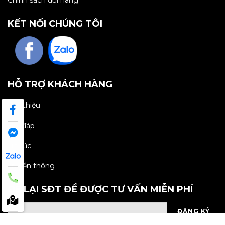
Chính sách đổi hàng
KẾT NỐI CHÚNG TÔI
HỖ TRỢ KHÁCH HÀNG
Giới thiệu
Hỏi đáp
Tin tức
Truyền thông
ĐỂ LẠI SĐT ĐỂ ĐƯỢC TƯ VẤN MIỄN PHÍ
ĐĂNG KÝ