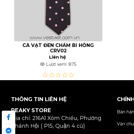
CÀ VẠT ĐEN CHẤM BI HỒNG
CRV02
Liên hệ
Lượt xem: 875
THÔNG TIN LIÊN HỆ
CHÍN
PEAKY STORE
Bán hàn
Địa chỉ: 216A1 Xóm Chiếu, Phường
Vận chu
Khánh Hội ( P15, Quận 4 cũ)