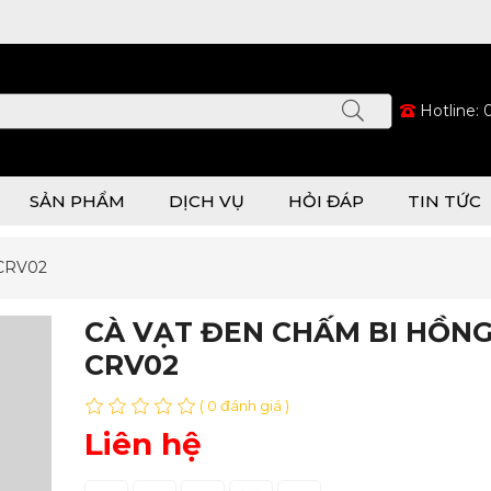
Hotline:
SẢN PHẨM
DỊCH VỤ
HỎI ĐÁP
TIN TỨC
CRV02
CÀ VẠT ĐEN CHẤM BI HỒN
CRV02
( 0 đánh giá )
Liên hệ