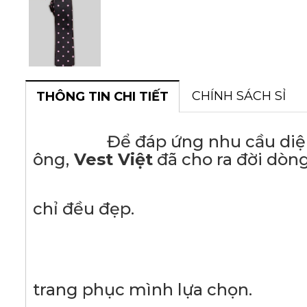
CHÍNH SÁCH SỈ
THÔNG TIN CHI TIẾT
Để đáp ứng nhu cầu diện ves
ông,
Vest Việt
đã cho ra đời dòn
- Với thiết kế ch
chỉ đều đẹp.
- Chất liệu v
- Tạo sự thoải mái,
trang phục mình lựa chọn.