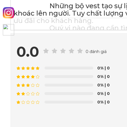
Những bộ vest tạo sự lịch l
khoác lên người. Tuy chất lượng 
ưu đãi cho khách hàng.
Quý vị nào đang cần tìm một
đến ngay Vest Việt nhé!
_______________
0.0
VEST VIỆT C
0 đánh giá
MAY SẴN:
0%
| 0
☑
0%
| 0
☑
0%
| 0
☑
☑
0%
| 0
0%
| 0
_________________
VESTVIET - T