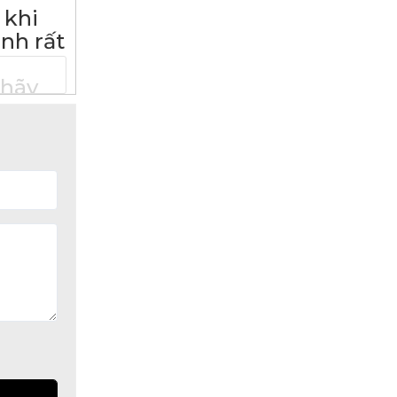
khi
nh rất
hãy
_
AM
rung.
___
TON