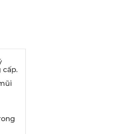
ý
 cấp.
ũi
ong