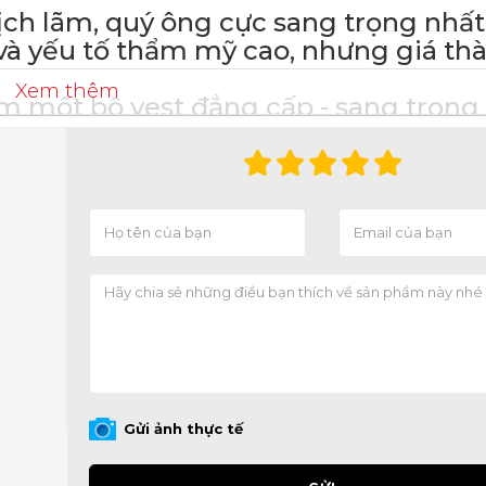
ãm, quý ông cực sang trọng nhất 
và yếu tố thẩm mỹ cao, nhưng giá thà
Xem thêm
 bộ vest đẳng cấp - sang trọng 
__________________
HUYÊN VEST N
️
Vest nam thời trang.
️
Vest nam Hàn Quốc trẻ t
️
Vest công sở phong cách.
️
Vest cưới mẫu mới nhất.
____________________
Gửi ảnh thực tế
HƯƠNG HIỆU VES