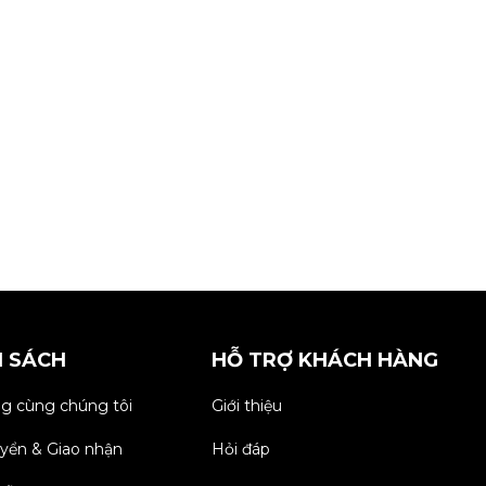
H SÁCH
HỖ TRỢ KHÁCH HÀNG
g cùng chúng tôi
Giới thiệu
yển & Giao nhận
Hỏi đáp