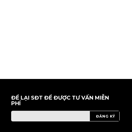
ĐỂ LẠI SĐT ĐỂ ĐƯỢC TƯ VẤN MIỄN
PHÍ
ĐĂNG KÝ