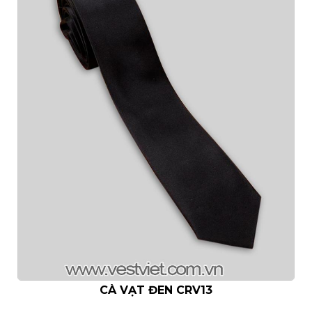
- Hotline: 093.862.0261 -
0925.777.337
- Giờ mở cửa:
11:00 - 21:00
- Địa Chỉ:151 NGÔ
QUYỀN. F6. QUẬN 10.
CÀ VẠT ĐEN CRV13