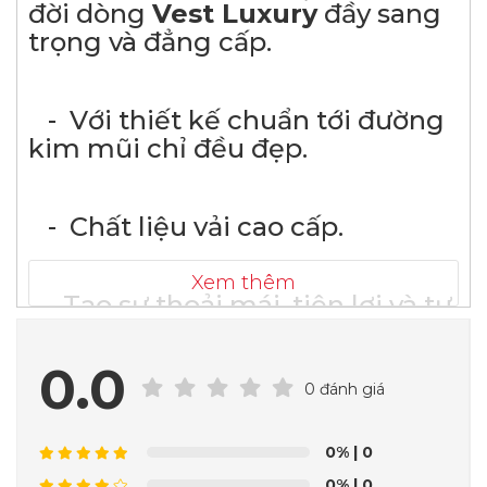
đời dòng
Vest Luxury
đầy sang
trọng và đẳng cấp.
- Với thiết kế chuẩn tới đường
kim mũi chỉ đều đẹp.
- Chất liệu vải cao cấp.
Xem thêm
- Tạo sự thoải mái, tiện lợi và tự
tin trong trang phục mình lựa
chọn.
0.0
0 đánh giá
Những bộ vest tạo sự
lịch lãm, quý ông cực sang trọng
0%
| 0
nhất khi khoác lên người. Tuy
0%
| 0