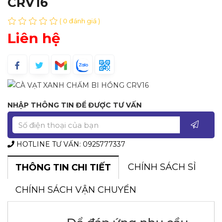
CRV16
( 0 đánh giá )
Liên hệ
NHẬP THÔNG TIN ĐỂ ĐƯỢC TƯ VẤN
HOTLINE TƯ VẤN: 0925777337
CHÍNH SÁCH SỈ
THÔNG TIN CHI TIẾT
CHÍNH SÁCH VẬN CHUYỂN