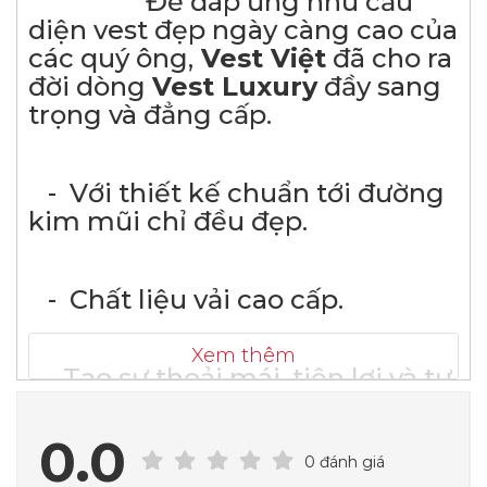
Để đáp ứng nhu cầu
diện vest đẹp ngày càng cao của
các quý ông,
Vest Việt
đã cho ra
đời dòng
Vest Luxury
đầy sang
trọng và đẳng cấp.
- Với thiết kế chuẩn tới đường
kim mũi chỉ đều đẹp.
- Chất liệu vải cao cấp.
Xem thêm
- Tạo sự thoải mái, tiện lợi và tự
tin trong trang phục mình lựa
chọn.
0.0
0 đánh giá
Những bộ vest tạo sự