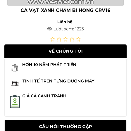
CÀ VẠT XANH CHẤM BI HỒNG CRV16
Liên hệ
Lượt xem: 1223
VỀ CHÚNG TÔI
HƠN 10 NĂM PHÁT TRIỂN
TINH TẾ TRÊN TỪNG ĐƯỜNG MAY
GIÁ CẢ CẠNH TRANH
CÂU HỎI THƯỜNG GẶP