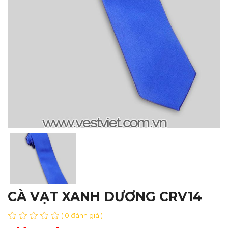
CÀ VẠT XANH DƯƠNG CRV14
( 0 đánh giá )