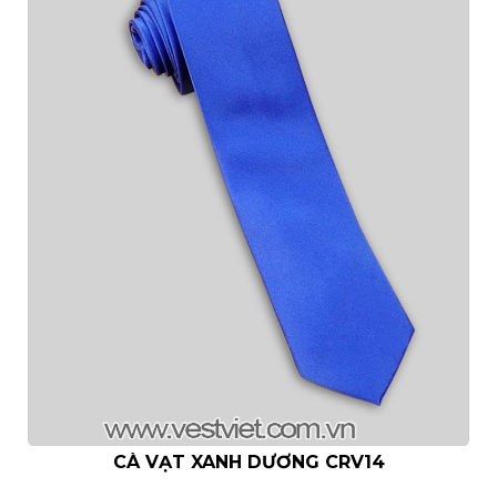
- Hotline: 093.862.0261 -
0925.777.337
- Giờ mở cửa:
11:00 - 21:00
- Địa Chỉ:151 NGÔ
QUYỀN. F6. QUẬN 10.
CÀ VẠT XANH DƯƠNG CRV14