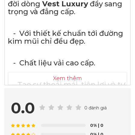
đời dòng
Vest Luxury
đầy sang
trọng và đẳng cấp.
- Với thiết kế chuẩn tới đường
kim mũi chỉ đều đẹp.
- Chất liệu vải cao cấp.
Xem thêm
- Tạo sự thoải mái, tiện lợi và tự
tin trong trang phục mình lựa
chọn.
0.0
0 đánh giá
Những bộ vest tạo sự
lịch lãm, quý ông cực sang trọng
0%
| 0
nhất khi khoác lên người. Tuy
0%
| 0