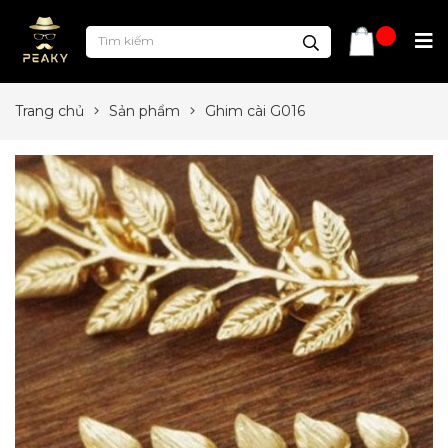
Trang chủ
Sản phẩm
Ghim cài G016