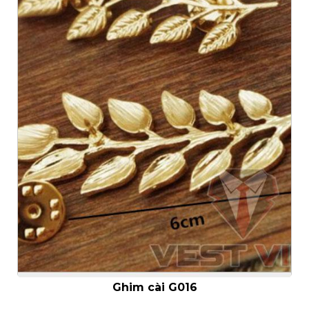
- Hotline: 093.862.0261 -
0925.777.337
- Giờ mở cửa:
11:00 - 21:00
- Địa Chỉ:151 NGÔ
QUYỀN. F6. QUẬN 10.
Ghim cài G016