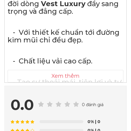
đời dòng
Vest Luxury
đầy sang
trọng và đẳng cấp.
- Với thiết kế chuẩn tới đường
kim mũi chỉ đều đẹp.
- Chất liệu vải cao cấp.
Xem thêm
- Tạo sự thoải mái, tiện lợi và tự
tin trong trang phục mình lựa
chọn.
0.0
0 đánh giá
Những bộ vest tạo sự
lịch lãm, quý ông cực sang trọng
0%
| 0
nhất khi khoác lên người. Tuy
0%
| 0