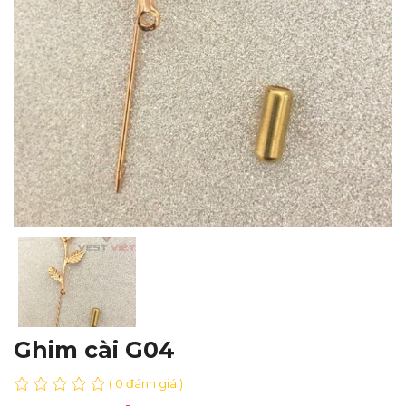
Ghim cài G04
( 0 đánh giá )