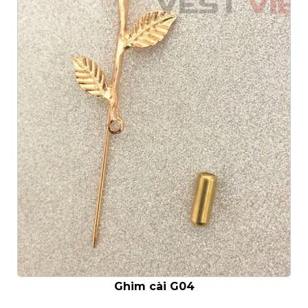
- Hotline: 093.862.0261 -
0925.777.337
- Giờ mở cửa:
11:00 - 21:00
- Địa Chỉ:151 NGÔ
QUYỀN. F6. QUẬN 10.
Ghim cài G04