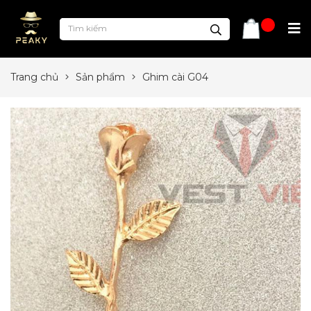
Trang chủ
Sản phẩm
Ghim cài G04