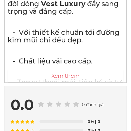
đời dòng
Vest Luxury
đầy sang
trọng và đẳng cấp.
- Với thiết kế chuẩn tới đường
kim mũi chỉ đều đẹp.
- Chất liệu vải cao cấp.
Xem thêm
- Tạo sự thoải mái, tiện lợi và tự
tin trong trang phục mình lựa
chọn.
0.0
0 đánh giá
Những bộ vest tạo sự
lịch lãm, quý ông cực sang trọng
0%
| 0
nhất khi khoác lên người. Tuy
0%
| 0