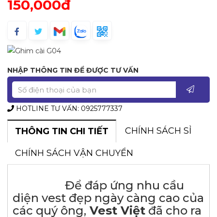
150,000đ
NHẬP THÔNG TIN ĐỂ ĐƯỢC TƯ VẤN
HOTLINE TƯ VẤN: 0925777337
CHÍNH SÁCH SỈ
THÔNG TIN CHI TIẾT
CHÍNH SÁCH VẬN CHUYỂN
Để đáp ứng nhu cầu
diện vest đẹp ngày càng cao của
các quý ông,
Vest Việt
đã cho ra