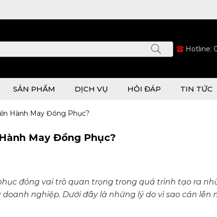
Hotline:
SẢN PHẨM
DỊCH VỤ
HỎI ĐÁP
TIN TỨC
 Tiến Hành May Đồng Phục?
n Hành May Đồng Phục?
phục đóng vai trò quan trọng trong quá trình tạo ra n
doanh nghiệp. Dưới đây là những lý do vì sao cần lên