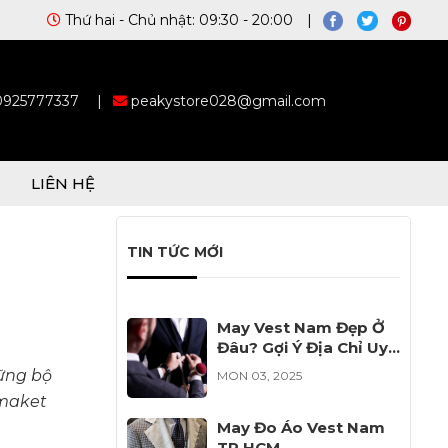
Thứ hai - Chủ nhật: 09:30 - 20:00 |
 0925777337
|
peakystore028@gmail.com
LIÊN HỆ
TIN TỨC MỚI
May Vest Nam Đẹp Ở
Đâu? Gợi Ý Địa Chỉ Uy
Tín Cho Bạn
hững bộ
MON 03, 2025
 maket
May Đo Áo Vest Nam
TP HCM