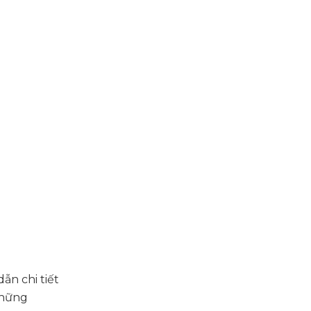
ẫn chi tiết
 những