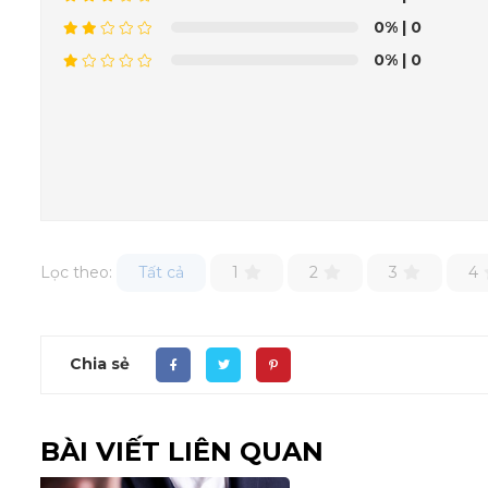
0%
| 0
0%
| 0
Lọc theo:
Tất cả
1
2
3
4
Chia sẻ
BÀI VIẾT LIÊN QUAN