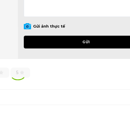
Gửi ảnh thực tế
GỬI
5