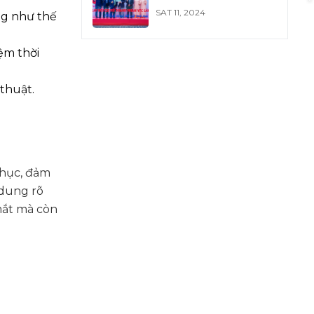
Việt Nam VFC
SAT 11, 2024
ng như thế
ệm thời
 thuật.
phục, đảm
 dung rõ
mắt mà còn