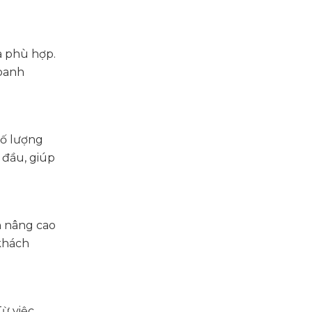
a phù hợp.
doanh
số lượng
ừ đầu, giúp
n nâng cao
 khách
ừ việc