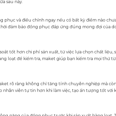
ữa sau này.
 phục và điều chỉnh ngay nếu có bất kỳ điểm nào chư
ồng thời đảm bảo đồng phục đáp ứng đúng mong đợi của 
át tốt hơn chi phí sản xuất, từ việc lựa chọn chất liệu, 
hàng loạt để kiểm tra, maket giúp bạn kiểm tra mọi thứ t
aket rõ ràng không chỉ tăng tính chuyên nghiệp mà cò
hân viên tự tin hơn khi làm việc, tạo ấn tượng tốt với
công năng của đồng phục trước khi sản xuất hàng loạt. T