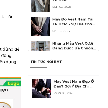
SUN 03, 2025
 ta cần
May Đo Vest Nam Tại
TP.HCM - Sự Lựa Chọn
Hoàn Hảo Cho Phái
SAT 12, 2024
Mạnh
Những Mẫu Vest Cưới
Đang Được Ưa Chuộng
ết dùng để
Năm 2024
FRI 12, 2024
y đồng
yên dụng
TIN TỨC NỔI BẬT
Đồng Phục Công Ty Cổ
Phần Khử Trùng Việt
Nam VFC
SAT 11, 2024
May Vest Nam Đẹp Ở
Đâu? Gợi Ý Địa Chỉ Uy
Tín Cho Bạn
MON 03, 2025