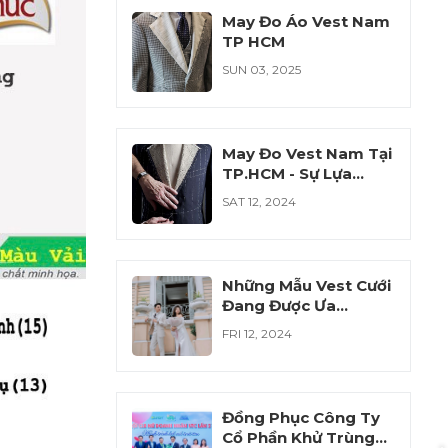
May Đo Áo Vest Nam
TP HCM
SUN 03, 2025
May Đo Vest Nam Tại
TP.HCM - Sự Lựa
Chọn Hoàn Hảo Cho
SAT 12, 2024
Phái Mạnh
Những Mẫu Vest Cưới
Đang Được Ưa
Chuộng Năm 2024
FRI 12, 2024
Đồng Phục Công Ty
Cổ Phần Khử Trùng