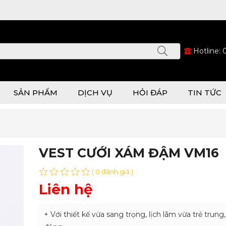
Hotline:
SẢN PHẨM
DỊCH VỤ
HỎI ĐÁP
TIN TỨC
VEST CƯỚI XÁM ĐẬM VM16
( 0 đánh giá )
Liên hệ
+ Với thiết kế vừa sang trọng, lịch lãm vừa trẻ trung