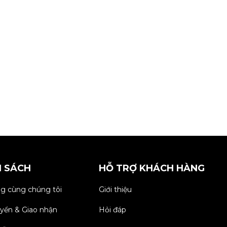
H SÁCH
HỖ TRỢ KHÁCH HÀNG
g cùng chúng tôi
Giới thiệu
yển & Giao nhận
Hỏi đáp