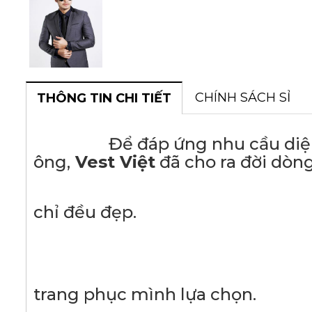
CHÍNH SÁCH SỈ
THÔNG TIN CHI TIẾT
Để đáp ứng nhu cầu diện ves
ông,
Vest Việt
đã cho ra đời dòn
- Với thiết kế ch
chỉ đều đẹp.
- Chất liệu v
- Tạo sự thoải mái,
trang phục mình lựa chọn.