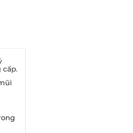
ý
 cấp.
ũi
ong