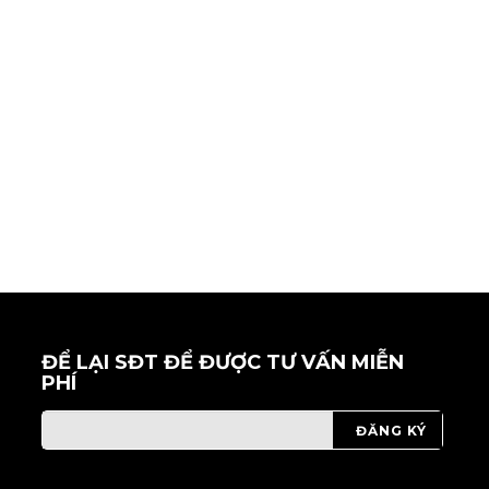
ĐỂ LẠI SĐT ĐỂ ĐƯỢC TƯ VẤN MIỄN
PHÍ
ĐĂNG KÝ