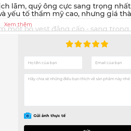
ãm, quý ông cực sang trọng nhất 
và yếu tố thẩm mỹ cao, nhưng giá thà
Xem thêm
 bộ vest đẳng cấp - sang trọng 
__________________
HUYÊN VEST N
️
Vest nam thời trang.
️
Vest nam Hàn Quốc trẻ t
️
Vest công sở phong cách.
️
Vest cưới mẫu mới nhất.
____________________
Gửi ảnh thực tế
HƯƠNG HIỆU VES