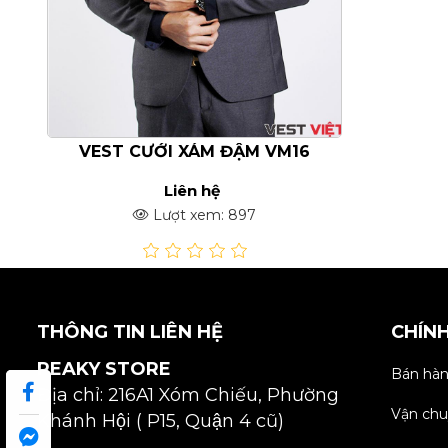
VEST CƯỚI XÁM ĐẬM VM16
Liên hệ
Lượt xem: 897
THÔNG TIN LIÊN HỆ
CHÍN
PEAKY STORE
Bán hàn
Địa chỉ: 216A1 Xóm Chiếu, Phường
Vận chu
Khánh Hội ( P15, Quận 4 cũ)