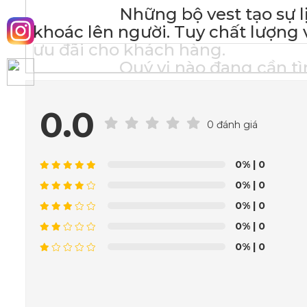
Những bộ vest tạo sự lịch l
khoác lên người. Tuy chất lượng 
ưu đãi cho khách hàng.
Quý vị nào đang cần tìm một
đến ngay Vest Việt nhé!
_______________
0.0
VEST VIỆT C
0 đánh giá
MAY SẴN:
0%
| 0
☑
0%
| 0
☑
0%
| 0
☑
☑
0%
| 0
0%
| 0
_________________
VESTVIET - T