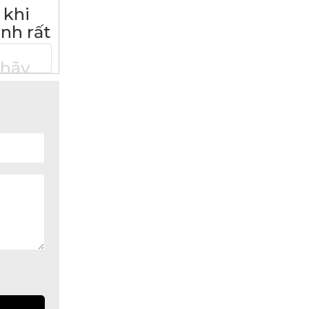
khi
nh rất
hãy
_
AM
rung.
___
TON