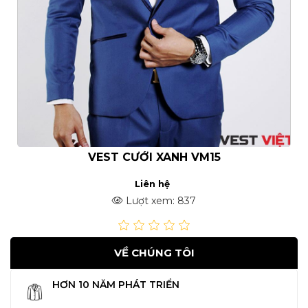
- Giờ mở cửa:
11:00 - 21:00
- Địa Chỉ:151 NGÔ
QUYỀN. F6. QUẬN 10.
VEST CƯỚI XANH VM15
Liên hệ
Lượt xem: 837
VỀ CHÚNG TÔI
HƠN 10 NĂM PHÁT TRIỂN