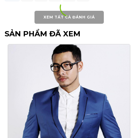
XEM TẤT CẢ ĐÁNH GIÁ
___________________________________
SẢN PHẨM ĐÃ XEM
VESTVIET - THƯƠNG
HIỆU VESTON MAY SẴN SỐ 1
VIỆT NAM
- Hotline: 093.862.0261 -
0925.777.337