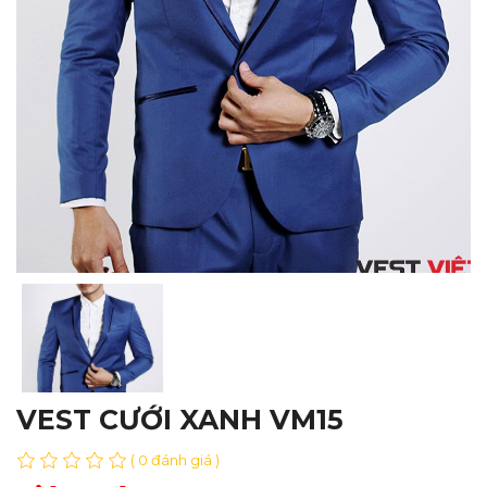
VEST CƯỚI XANH VM15
( 0 đánh giá )