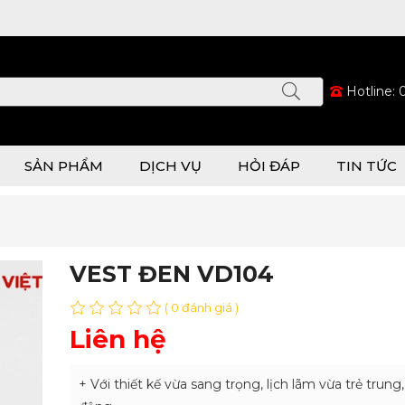
Hotline:
SẢN PHẨM
DỊCH VỤ
HỎI ĐÁP
TIN TỨC
VEST ĐEN VD104
( 0 đánh giá )
Liên hệ
+ Với thiết kế vừa sang trọng, lịch lãm vừa trẻ trung