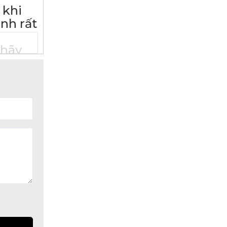
khi
nh rất
hãy
_
AM
rung.
___
TON