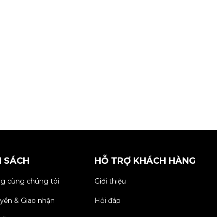
H SÁCH
HỖ TRỢ KHÁCH HÀNG
g cùng chúng tôi
Giới thiệu
yển & Giao nhận
Hỏi đáp