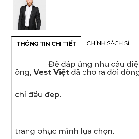
CHÍNH SÁCH SỈ
THÔNG TIN CHI TIẾT
Để đáp ứng nhu cầu diện ves
ông,
Vest Việt
đã cho ra đời dòn
- Với thiết kế ch
chỉ đều đẹp.
- Chất liệu v
- Tạo sự thoải mái,
trang phục mình lựa chọn.