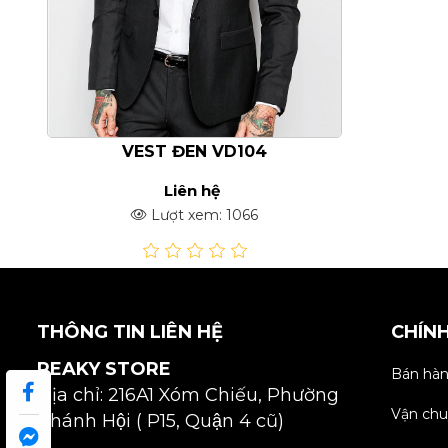
VEST ĐEN VD104
Liên hệ
Lượt xem: 1066
THÔNG TIN LIÊN HỆ
CHÍN
PEAKY STORE
Bán hàn
Địa chỉ: 216A1 Xóm Chiếu, Phường
Vận chu
Khánh Hội ( P15, Quận 4 cũ)