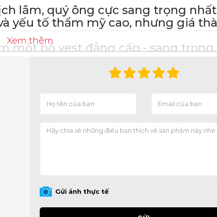
ãm, quý ông cực sang trọng nhất 
và yếu tố thẩm mỹ cao, nhưng giá thà
Xem thêm
 bộ vest đẳng cấp - sang trọng 
__________________
HUYÊN VEST N
️
Vest nam thời trang.
️
Vest nam Hàn Quốc trẻ t
️
Vest công sở phong cách.
️
Vest cưới mẫu mới nhất.
____________________
Gửi ảnh thực tế
HƯƠNG HIỆU VES