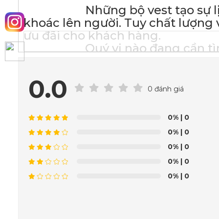
Những bộ vest tạo sự lịch l
khoác lên người. Tuy chất lượng 
ưu đãi cho khách hàng.
Quý vị nào đang cần tìm một
đến ngay Vest Việt nhé!
_______________
0.0
VEST VIỆT C
0 đánh giá
MAY SẴN:
0%
| 0
☑
0%
| 0
☑
0%
| 0
☑
☑
0%
| 0
0%
| 0
_________________
VESTVIET - T