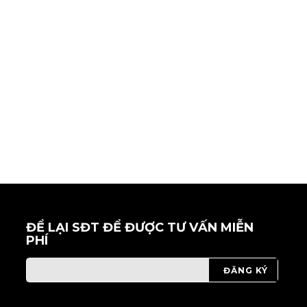
ĐỂ LẠI SĐT ĐỂ ĐƯỢC TƯ VẤN MIỄN
PHÍ
ĐĂNG KÝ