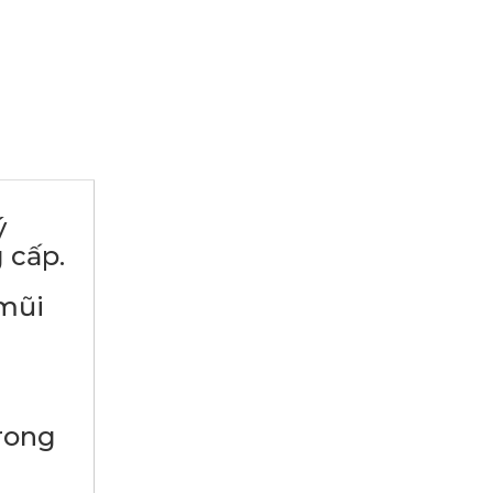
ý
 cấp.
ũi
ong