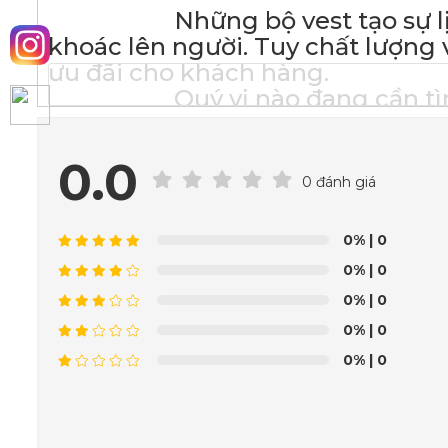
Những bộ vest tạo sự lịch l
khoác lên người. Tuy chất lượng 
ưu đãi cho khách hàng.
Quý vị nào đang cần tìm một
đến ngay Vest Việt nhé!
_______________
0.0
VEST VIỆT C
0 đánh giá
MAY SẴN:
0%
| 0
☑
0%
| 0
☑
0%
| 0
☑
☑
0%
| 0
0%
| 0
_________________
VESTVIET - T