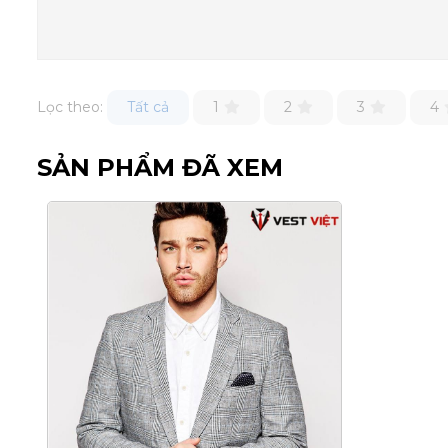
MAY SẴN SỐ 1 VIỆT NAM
Lọc theo:
Tất cả
1
2
3
4
0925.777.337
- Giờ mở cửa
SẢN PHẨM ĐÃ XEM
QUẬN 10.