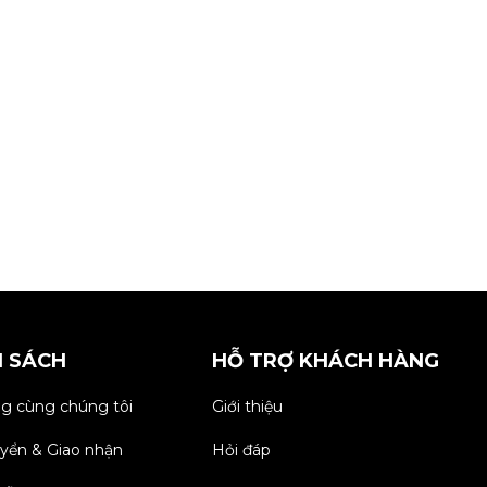
H SÁCH
HỖ TRỢ KHÁCH HÀNG
g cùng chúng tôi
Giới thiệu
yển & Giao nhận
Hỏi đáp