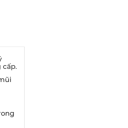
ý
 cấp.
ũi
ong