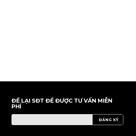
ĐỂ LẠI SĐT ĐỂ ĐƯỢC TƯ VẤN MIỄN
PHÍ
ĐĂNG KÝ