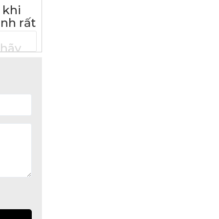
khi
nh rất
hãy
_
AM
rung.
___
TON