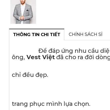
CHÍNH SÁCH SỈ
THÔNG TIN CHI TIẾT
Để đáp ứng nhu cầu diện ves
ông,
Vest Việt
đã cho ra đời dòn
- Với thiết kế ch
chỉ đều đẹp.
- Chất liệu v
- Tạo sự thoải mái,
trang phục mình lựa chọn.