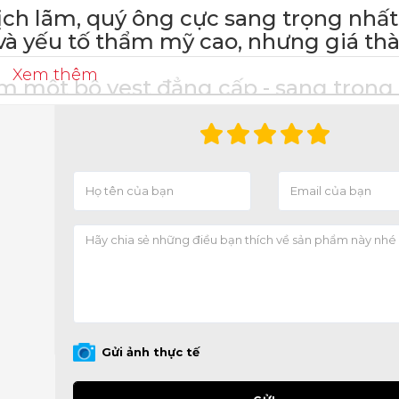
ãm, quý ông cực sang trọng nhất 
và yếu tố thẩm mỹ cao, nhưng giá thà
Xem thêm
 bộ vest đẳng cấp - sang trọng 
__________________
HUYÊN VEST N
️
Vest nam thời trang.
️
Vest nam Hàn Quốc trẻ t
️
Vest công sở phong cách.
️
Vest cưới mẫu mới nhất.
____________________
Gửi ảnh thực tế
HƯƠNG HIỆU VES