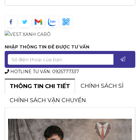
NHẬP THÔNG TIN ĐỂ ĐƯỢC TƯ VẤN
HOTLINE TƯ VẤN: 0925777337
CHÍNH SÁCH SỈ
THÔNG TIN CHI TIẾT
CHÍNH SÁCH VẬN CHUYỂN