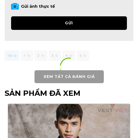
Gửi ảnh thực tế
GỬI
Tất cả
1
2
3
4
5
XEM TẤT CẢ ĐÁNH GIÁ
SẢN PHẨM ĐÃ XEM