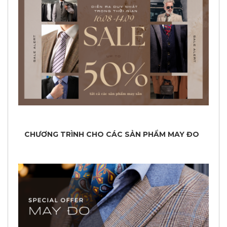
CHƯƠNG TRÌNH CHO CÁC SẢN PHẨM MAY ĐO