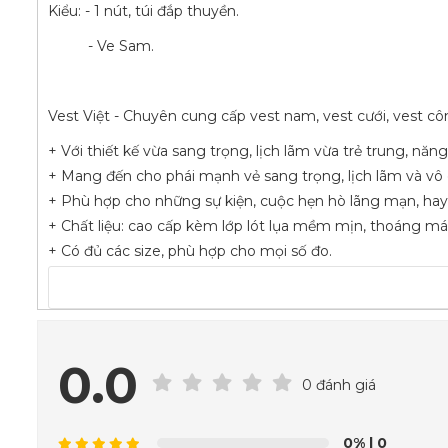
Kiểu: - 1 nút, túi đắp thuyền.
- Ve Sam.
Vest Việt - Chuyên cung cấp vest nam, vest cưới, vest cô
+ Với thiết kế vừa sang trọng, lịch lãm vừa trẻ trung, năn
+ Mang đến cho phái mạnh vẻ sang trọng, lịch lãm và vô 
+ Phù hợp cho những sự kiện, cuộc hẹn hò lãng mạn, hay
+ Chất liệu: cao cấp kèm lớp lót lụa mềm mịn, thoáng má
+ Có đủ các size, phù hợp cho mọi số đo.
VEST VIỆT - LET BE A GENTLMEN
#veston
#vestnamdep
#vestcuoidep
#vestcuoi
#vestn
0.0
--------------
0 đánh giá
0%
| 0