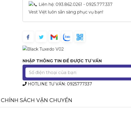
Liên hệ: 093.862.0261 - 0925.777.337
Vest Việt luôn sẵn sàng phục vụ bạn!
NHẬP THÔNG TIN ĐỂ ĐƯỢC TƯ VẤN
HOTLINE TƯ VẤN: 0925777337
CHÍNH SÁCH VẬN CHUYỂN