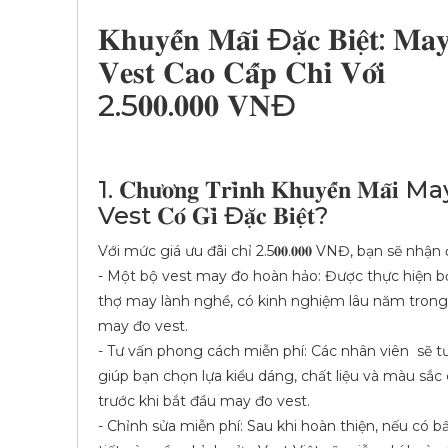
𝐊𝐡𝐮𝐲𝐞̂́𝐧 𝐌𝐚̃𝐢 Đ𝐚̣̆𝐜 𝐁𝐢𝐞̣̂𝐭: 𝐌
𝐕𝐞𝐬𝐭 𝐂𝐚𝐨 𝐂𝐚̂́𝐩 𝐂𝐡𝐢̉ 𝐕𝐨̛́𝐢
2.5𝟎𝟎.𝟎𝟎𝟎 𝐕𝐍Đ
1. 𝐂𝐡𝐮̛𝐨̛𝐧𝐠 𝐓𝐫𝐢̀𝐧𝐡 𝐊𝐡𝐮𝐲𝐞̂́𝐧 𝐌𝐚̃
Vest 𝐂𝐨́ 𝐆𝐢̀ Đ𝐚̣̆𝐜 𝐁𝐢𝐞̣̂𝐭?
Với mức giá ưu đãi chỉ 2.5𝟎𝟎.𝟎𝟎𝟎 VNĐ, bạn sẽ nhận
- Một bộ vest may đo hoàn hảo: Được thực hiện b
thợ may lành nghề, có kinh nghiệm lâu năm tron
may đo vest.
- Tư vấn phong cách miễn phí: Các nhân viên sẽ t
giúp bạn chọn lựa kiểu dáng, chất liệu và màu sắc
trước khi bắt đầu may đo vest.
- Chỉnh sửa miễn phí: Sau khi hoàn thiện, nếu có bấ