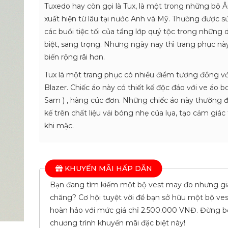
Tuxedo hay còn gọi là Tux, là một trong những bộ 
xuất hiện từ lâu tại nước Anh và Mỹ. Thường được 
các buổi tiệc tối của tầng lớp quý tộc trong những 
biệt, sang trọng. Nhưng ngày nay thì trang phục nà
biến rộng rãi hơn.
Tux là một trang phục có nhiều điểm tương đồng với
Blazer. Chiếc áo này có thiết kế độc đáo với ve áo b
Sam ) , hàng cúc đơn. Những chiếc áo này thường đ
kế trên chất liệu vải bóng nhẹ của lụa, tạo cảm giác
khi mặc.
KHUYẾN MÃI HẤP DẪN
Bạn đang tìm kiếm một bộ vest may đo nhưng giá
chăng? Cơ hội tuyệt vời để bạn sở hữu một bộ ve
hoàn hảo với mức giá chỉ 2.500.000 VNĐ. Đừng b
chương trình khuyến mãi đặc biệt này!