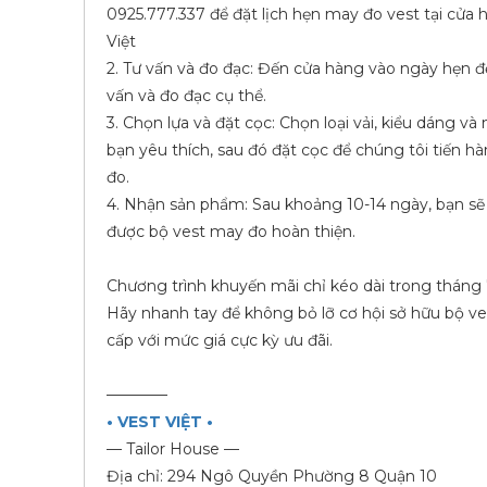
0925.777.337 để đặt lịch hẹn may đo vest tại cửa 
Việt
2. Tư vấn và đo đạc: Đến cửa hàng vào ngày hẹn đ
vấn và đo đạc cụ thể.
3. Chọn lựa và đặt cọc: Chọn loại vải, kiểu dáng và
bạn yêu thích, sau đó đặt cọc để chúng tôi tiến h
đo.
4. Nhận sản phẩm: Sau khoảng 10-14 ngày, bạn sẽ
được bộ vest may đo hoàn thiện.
Chương trình khuyến mãi chỉ kéo dài trong tháng 
Hãy nhanh tay để không bỏ lỡ cơ hội sở hữu bộ v
cấp với mức giá cực kỳ ưu đãi.
————
• VEST VIỆT •
— Tailor House —
Địa chỉ: 294 Ngô Quyền Phường 8 Quận 10