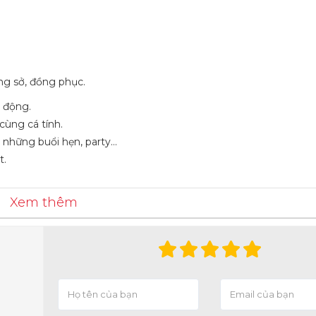
ng sở, đồng phục.
g động.
cùng cá tính.
 những buổi hẹn, party…
t.
Xem thêm
am
#sominam
#quanaunam
#Maydodongphuc
#Dongphucnam