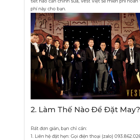
tiết nào cần chỉnh sửa, Vest Việt sẽ miễn phí hoàn 
phí này cho bạn.
2. Làm Thế Nào Để Đặt May
Rất đơn giản, bạn chỉ cần:
1. Liên hệ đặt hẹn: Gọi điện thoại (zalo) 093.862.026