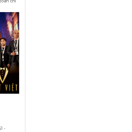
toàn chi
?
1 -