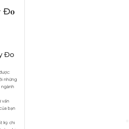
𝐲 Đ𝐨
 May Đo
 được:
ởi những
g ngành
ư vấn
 của bạn
t kỳ chi