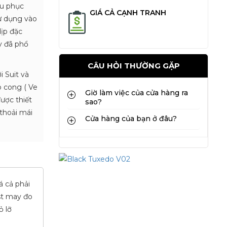
Âu phục
GIÁ CẢ CẠNH TRANH
sử dụng vào
dịp đặc
y đã phổ
CÂU HỎI THƯỜNG GẶP
 Suit và
o cong ( Ve
Giờ làm việc của cửa hàng ra
ược thiết
sao?
 thoải mái
Cửa hàng của bạn ở đâu?
 cả phải
st may đo
ỏ lỡ