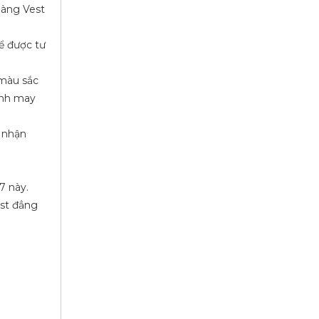
hàng Vest
ể được tư
 màu sắc
ành may
 nhận
7 này.
est đẳng