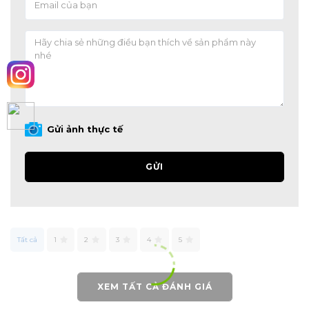
Gửi ảnh thực tế
GỬI
Tất cả
1
2
3
4
5
XEM TẤT CẢ ĐÁNH GIÁ