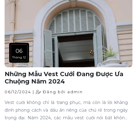
chuyên nghiệp trong mọi hoàn cảnh.
06
Tháng 12
Những Mẫu Vest Cưới Đang Được Ưa
Chuộng Năm 2024
06/12/2024 |
Đăng bởi admin
Vest cưới không chỉ là trang phục, mà còn là lời khẳng
định phong cách và dấu ấn riêng của chú rể trong ngày
trọng đại. Năm 2024, các mẫu vest cưới nổi bật không
chỉ về kiểu dáng mà còn ở sự sáng tạo và đột phá trong
chất liệu, màu sắc. Hãy cùng điểm qua những xu hướng