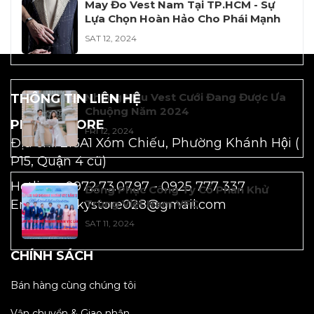
May Đo Vest Nam Tại TP.HCM - Sự
Lựa Chọn Hoàn Hảo Cho Phái Mạnh
SAT 12, 2024
Những Mẫu Vest Cưới Đang Được Ưa
THÔNG TIN LIÊN HỆ
Chuộng Năm 2024
PEAKY STORE
FRI 12, 2024
Địa chỉ: 216A1 Xóm Chiếu, Phường Khánh Hội (
P15, Quận 4 cũ)
Hotline: 0972.73.07.97 -
0925 777 337
Đồng Phục Công Ty Cổ Phần Khử
Email: peakystore028@gmail.com
Trùng Việt Nam VFC
SAT 11, 2024
CHÍNH SÁCH
Bán hàng cùng chúng tôi
Vận chuyển & Giao nhận