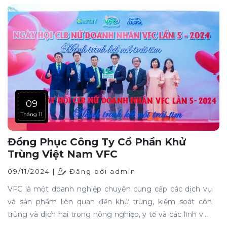
vest cưới "gây bão" trong năm nay nhé!
09
Tháng 11
Đồng Phục Công Ty Cổ Phần Khử
Trùng Việt Nam VFC
09/11/2024 |
Đăng bởi admin
VFC là một doanh nghiệp chuyên cung cấp các dịch vụ
và sản phẩm liên quan đến khử trùng, kiểm soát côn
trùng và dịch hại trong nông nghiệp, y tế và các lĩnh vực
công nghiệp khác. Và đồng phục của doanh nghiệp VFC