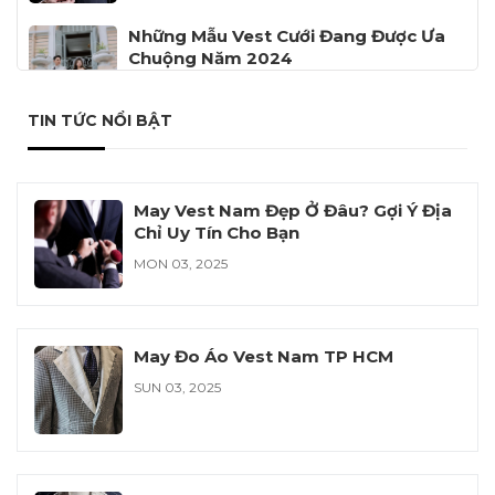
Những Mẫu Vest Cưới Đang Được Ưa
Chuộng Năm 2024
FRI 12, 2024
TIN TỨC NỔI BẬT
Đồng Phục Công Ty Cổ Phần Khử
Trùng Việt Nam VFC
SAT 11, 2024
May Vest Nam Đẹp Ở Đâu? Gợi Ý Địa
Chỉ Uy Tín Cho Bạn
MON 03, 2025
May Đo Áo Vest Nam TP HCM
SUN 03, 2025