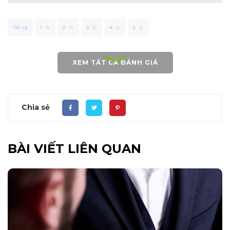
Tất cả
1
2
3
4
5
XEM TẤT CẢ ĐÁNH GIÁ
Chia sẻ
BÀI VIẾT LIÊN QUAN