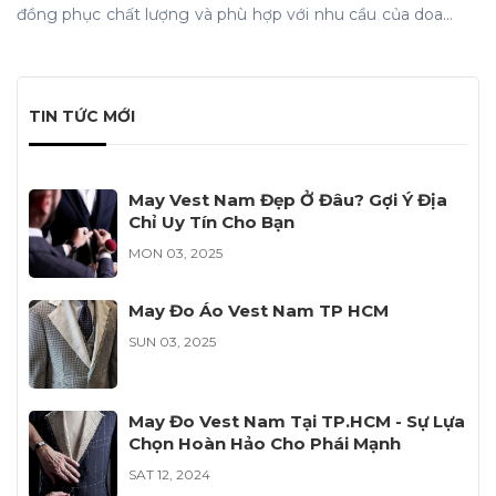
đồng phục chất lượng và phù hợp với nhu cầu của doanh
nghiệp. Dưới đây là những lý do vì sao cần lên maket
trước khi tiến hành may đồng phục.
TIN TỨC MỚI
May Vest Nam Đẹp Ở Đâu? Gợi Ý Địa
Chỉ Uy Tín Cho Bạn
MON 03, 2025
May Đo Áo Vest Nam TP HCM
SUN 03, 2025
May Đo Vest Nam Tại TP.HCM - Sự Lựa
Chọn Hoàn Hảo Cho Phái Mạnh
SAT 12, 2024