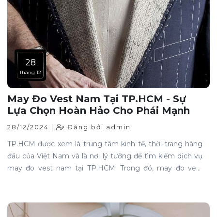
28
Tháng 12
May Đo Vest Nam Tại TP.HCM - Sự
Lựa Chọn Hoàn Hảo Cho Phái Mạnh
28/12/2024 |
Đăng bởi admin
TP.HCM được xem là trung tâm kinh tế, thời trang hàng
đầu của Việt Nam và là nơi lý tưởng để tìm kiếm dịch vụ
may đo vest nam tại TP.HCM. Trong đó, may đo vest
nam đã trở thành một lĩnh vực được rất nhiều quý ông
quan tâm, không chỉ đơn thuần là trang phục, mà còn là
biểu tượng của phong cách và bản lĩnh. Vest không chỉ
giúp người mặc tự tin mà còn thể hiện sự lịch lãm,