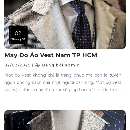
02
Tháng 03
May Đo Áo Vest Nam TP HCM
02/03/2025 |
Đăng bởi admin
Một bộ vest không chỉ là trang phục mà còn là tuyên
ngôn phong cách của một người đàn ông. Một bộ vest
vừa vặn, được may đo tỉ mỉ sẽ giúp bạn tự tin hơn trong
công việc, sự kiện quan trọng hay ngày cưới của mình.
Nếu bạn đang tìm kiếm một địa chỉ may đo áo vest nam
TP HCM với chất lượng cao cấp và dịch vụ chuyên
nghiệp, Peaky Store là lựa chọn hoàn hảo dành cho bạn.