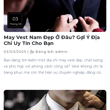
03
Tháng 03
May Vest Nam Đẹp Ở Đâu? Gợi Ý Địa
Chỉ Uy Tín Cho Bạn
03/03/2025 |
Đăng bởi admin
Bạn đang tìm kiếm một địa chỉ may vest đẹp, chất lượng
và phù hợp với phong cách công sở? Vest không chỉ là
trang phục mà còn thể hiện sự chuyên nghiệp, đẳng cấp
của người mặc. Vậy nên chọn may vest ở đâu để đảm
bảo đẹp và vừa vặn nhất? Hãy cùng khám phá ngay