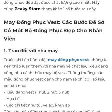
đồng phục đều đạt được chất lượng cao nhất.. Hãy
cùng
Peaky Store
tham khảo 1 số bước sau đây
May Đồng Phục Vest: Các Bước Để Sở
Có Một Bộ Đồng Phục Đẹp Cho Nhân
Viên
1. Trao đổi với nhà may
Trước khi tiến hành đặt
may đồng phục vest
, chúng ta
nên thảo luận thêm với nhà may về chất liệu, kiểu dáng
cũng như cách thức may bộ vest. Thông thường, các
mẫu đồng phục vest dành cho nam sẽ chỉ có 1 số kiểu
cơ bản như:
- Kiểu dáng vest (1 nút, 2 nút, 3 nút)
- Họa tiết
- Các chi tiết như túi, ve áo, khuy áo
Còn các mẫu đồng phục vest công sở cho nữ sẽ có