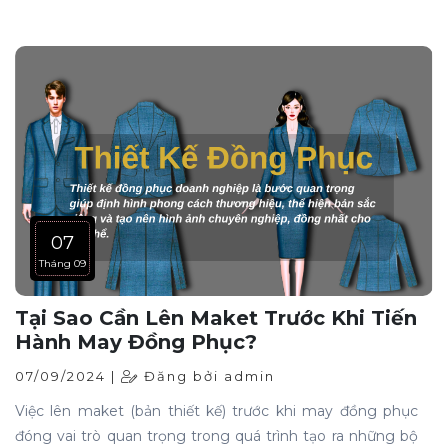
là một yếu tố vô cùng quan trọng góp phần nhận diện
doanh nghiệp.
07
Tháng 09
Tại Sao Cần Lên Maket Trước Khi Tiến
Hành May Đồng Phục?
07/09/2024 |
Đăng bởi admin
Việc lên maket (bản thiết kế) trước khi may đồng phục
đóng vai trò quan trọng trong quá trình tạo ra những bộ