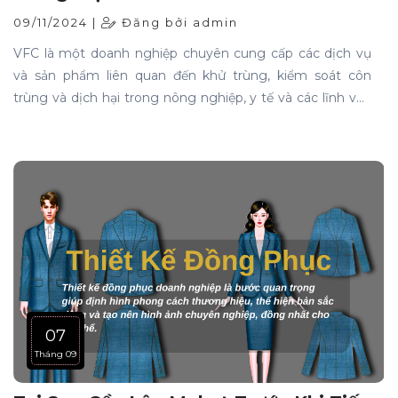
09/11/2024 |
Đăng bởi admin
VFC là một doanh nghiệp chuyên cung cấp các dịch vụ
và sản phẩm liên quan đến khử trùng, kiểm soát côn
trùng và dịch hại trong nông nghiệp, y tế và các lĩnh vực
công nghiệp khác. Và đồng phục của doanh nghiệp VFC
là một yếu tố vô cùng quan trọng góp phần nhận diện
doanh nghiệp.
07
Tháng 09