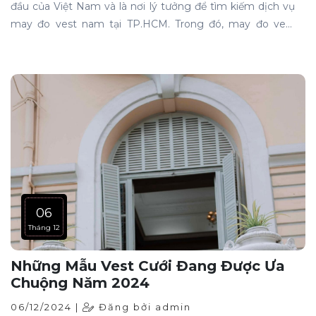
đầu của Việt Nam và là nơi lý tưởng để tìm kiếm dịch vụ
may đo vest nam tại TP.HCM. Trong đó, may đo vest
nam đã trở thành một lĩnh vực được rất nhiều quý ông
quan tâm, không chỉ đơn thuần là trang phục, mà còn là
biểu tượng của phong cách và bản lĩnh. Vest không chỉ
giúp người mặc tự tin mà còn thể hiện sự lịch lãm,
chuyên nghiệp trong mọi hoàn cảnh.
06
Tháng 12
Những Mẫu Vest Cưới Đang Được Ưa
Chuộng Năm 2024
06/12/2024 |
Đăng bởi admin