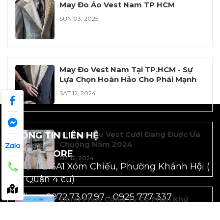
May Đo Áo Vest Nam TP HCM
SUN 03, 2025
May Đo Vest Nam Tại TP.HCM - Sự
Lựa Chọn Hoàn Hảo Cho Phái Mạnh
SAT 12, 2024
Những Mẫu Vest Cưới Đang Được Ưa
THÔNG TIN LIÊN HỆ
Chuộng Năm 2024
PEAKY STORE
FRI 12, 2024
Địa chỉ: 216A1 Xóm Chiếu, Phường Khánh Hội (
P15, Quận 4 cũ)
Hotline: 0972.73.07.97 -
0925 777 337
Đồng Phục Công Ty Cổ Phần Khử
Email: peakystore028@gmail.com
Trùng Việt Nam VFC