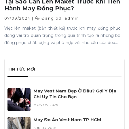
Tại Sao Cần Lên Maket Trước Khi Tiến
Hành May Đồng Phục?
07/09/2024 |
Đăng bởi admin
Việc lên maket (bản thiết kế) trước khi may đồng phục
đóng vai trò quan trọng trong quá trình tạo ra những bộ
đồng phục chất lượng và phù hợp với nhu cầu của doanh
nghiệp. Dưới đây là những lý do vì sao cần lên maket
trước khi tiến hành may đồng phục.
TIN TỨC MỚI
May Vest Nam Đẹp Ở Đâu? Gợi Ý Địa
Chỉ Uy Tín Cho Bạn
MON 03, 2025
May Đo Áo Vest Nam TP HCM
SUN 03, 2025