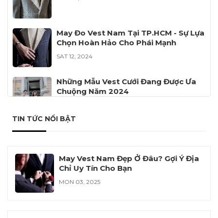
May Đo Vest Nam Tại TP.HCM - Sự Lựa
Chọn Hoàn Hảo Cho Phái Mạnh
SAT 12, 2024
Những Mẫu Vest Cưới Đang Được Ưa
Chuộng Năm 2024
FRI 12, 2024
TIN TỨC NỔI BẬT
Đồng Phục Công Ty Cổ Phần Khử
Trùng Việt Nam VFC
SAT 11, 2024
May Vest Nam Đẹp Ở Đâu? Gợi Ý Địa
Chỉ Uy Tín Cho Bạn
MON 03, 2025