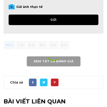
Gửi ảnh thực tế
GỬI
Tất cả
1
2
3
4
5
XEM TẤT CẢ ĐÁNH GIÁ
Chia sẻ
BÀI VIẾT LIÊN QUAN