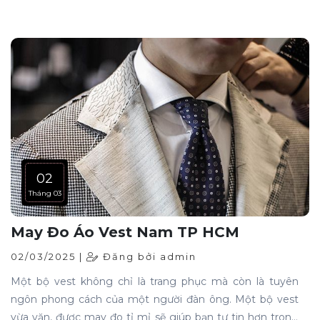
của người mặc. Vậy nên chọn may vest ở đâu để đảm
bảo đẹp và vừa vặn nhất? Hãy cùng khám phá ngay
02
Tháng 03
May Đo Áo Vest Nam TP HCM
02/03/2025 |
Đăng bởi admin
Một bộ vest không chỉ là trang phục mà còn là tuyên
ngôn phong cách của một người đàn ông. Một bộ vest
vừa vặn, được may đo tỉ mỉ sẽ giúp bạn tự tin hơn trong