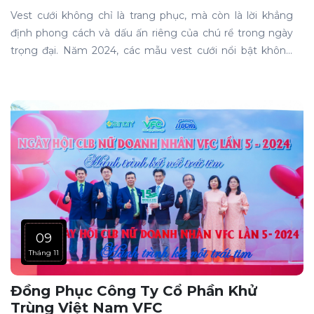
Vest cưới không chỉ là trang phục, mà còn là lời khẳng
định phong cách và dấu ấn riêng của chú rể trong ngày
trọng đại. Năm 2024, các mẫu vest cưới nổi bật không
chỉ về kiểu dáng mà còn ở sự sáng tạo và đột phá trong
chất liệu, màu sắc. Hãy cùng điểm qua những xu hướng
vest cưới "gây bão" trong năm nay nhé!
09
Tháng 11
Đồng Phục Công Ty Cổ Phần Khử
Trùng Việt Nam VFC