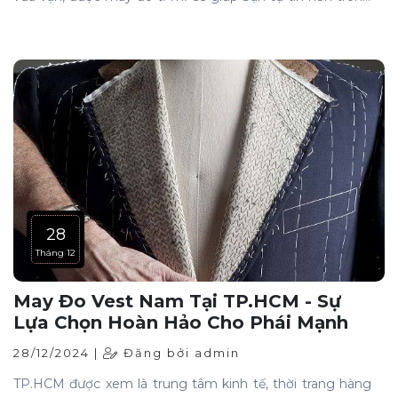
công việc, sự kiện quan trọng hay ngày cưới của mình.
Nếu bạn đang tìm kiếm một địa chỉ may đo áo vest nam
TP HCM với chất lượng cao cấp và dịch vụ chuyên
nghiệp, Peaky Store là lựa chọn hoàn hảo dành cho bạn.
28
Tháng 12
May Đo Vest Nam Tại TP.HCM - Sự
Lựa Chọn Hoàn Hảo Cho Phái Mạnh
28/12/2024 |
Đăng bởi admin
TP.HCM được xem là trung tâm kinh tế, thời trang hàng