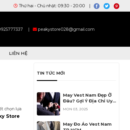
Thứ hai - Chủ nhật: 09:30 - 20:00 |
 0925777337
|
peakystore028@gmail.com
LIÊN HỆ
TIN TỨC MỚI
May Vest Nam Đẹp Ở
Đâu? Gợi Ý Địa Chỉ Uy
Tín Cho Bạn
ết chọn lựa
MON 03, 2025
ky Store
May Đo Áo Vest Nam
TP HCM