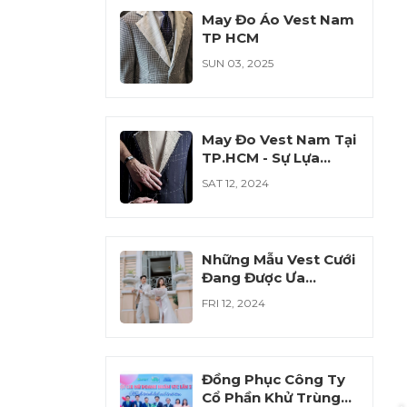
May Đo Áo Vest Nam
TP HCM
SUN 03, 2025
May Đo Vest Nam Tại
TP.HCM - Sự Lựa
Chọn Hoàn Hảo Cho
SAT 12, 2024
Phái Mạnh
Những Mẫu Vest Cưới
Đang Được Ưa
Chuộng Năm 2024
FRI 12, 2024
Đồng Phục Công Ty
Cổ Phần Khử Trùng