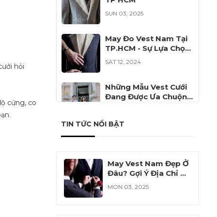
SUN 03, 2025
May Đo Vest Nam Tại
TP.HCM - Sự Lựa Chọn
Hoàn Hảo Cho Phái
SAT 12, 2024
cưới hỏi
Mạnh
Những Mẫu Vest Cưới
Đang Được Ưa Chuộng
độ cứng, co
Năm 2024
FRI 12, 2024
bạn.
TIN TỨC NỔI BẬT
Đồng Phục Công Ty Cổ
Phần Khử Trùng Việt
Nam VFC
SAT 11, 2024
May Vest Nam Đẹp Ở
Đâu? Gợi Ý Địa Chỉ Uy
Tín Cho Bạn
MON 03, 2025