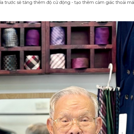
phía trước sẽ tăng thêm độ cử động - tạo thêm cảm giác thoải má