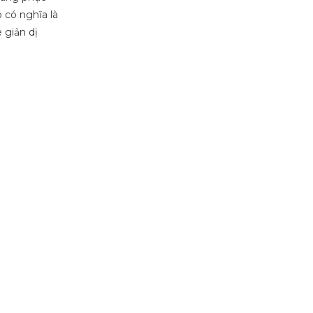
 có nghĩa là
 giản dị