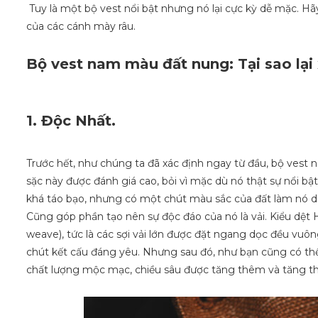
Tuy là một bộ vest nổi bật nhưng nó lại cực kỳ dễ mặc. Hãy
của các cánh mày râu.
Bộ vest nam màu đất nung: Tại sao lại
1. Độc Nhất.
Trước hết, như chúng ta đã xác định ngay từ đầu, bộ vest
sặc này được đánh giá cao, bỏi vì mặc dù nó thật sự nổi b
khá táo bạo, nhưng có một chút màu sắc của đất làm nó dị
Cũng góp phần tạo nên sự độc đáo của nó là vải. Kiểu dệt H
weave), tức là các sợi vải lớn được đặt ngang dọc đều vuô
chút kết cấu đáng yêu. Nhưng sau đó, như bạn cũng có thể 
chất lượng mộc mạc, chiều sâu được tăng thêm và tăng th