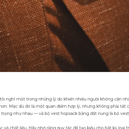
à tôi nghĩ một trong những lý do khiến nhiều người không cân n
 hơn. Mặc dù đó là một quan điểm hợp lý, nhưng không phải tất 
g trọng như nhau — và bộ vest hopsack bằng đất nung là bộ ves
 và chất liệu. Hãy nhớ rằng quy tắc để tạo kiểu cho bất kỳ loại 