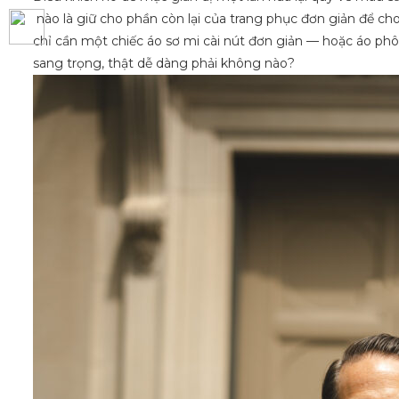
nào là giữ cho phần còn lại của trang phục đơn giản để cho
chỉ cần một chiếc áo sơ mi cài nút đơn giản — hoặc áo ph
sang trọng, thật dễ dàng phải không nào?