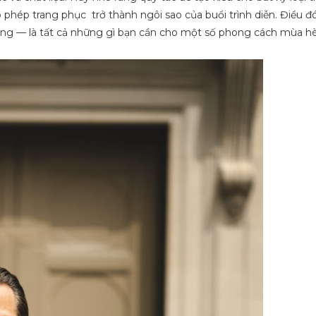
 phép trang phục trở thành ngôi sao của buổi trình diễn. Điều đó
ông — là tất cả những gì bạn cần cho một số phong cách mùa hè