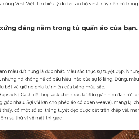
 cùng Vest Việt, tìm hiểu lý do tại sao bộ vest này nên có trong
 xứng đáng nằm trong tủ quần áo của bạn.
 nam màu đất nung là độc nhât. Màu sắc thực sự tuyệt đẹp. Như
ật, nhưng nó không hề có dấu hiệu nào của sự lố lăng. Đúng, mà
u bớt và giữ nó phía tự nhiên của bảng màu sắc.
opsack ( Cách dệt hopsack chính xác là ‘đơn giản như đan rổ’ (b
ng góc nhau. Sợi vải lớn cho phép áo có open weave), mang lại 
thấy, có một số sợi trắng tuyệt đẹp được dệt trên khắp vải, man
êm sự thú vị về mặt thị giác.