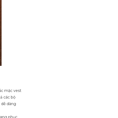
hắc mặc vest
cả các bộ
t dễ dàng
trang phục