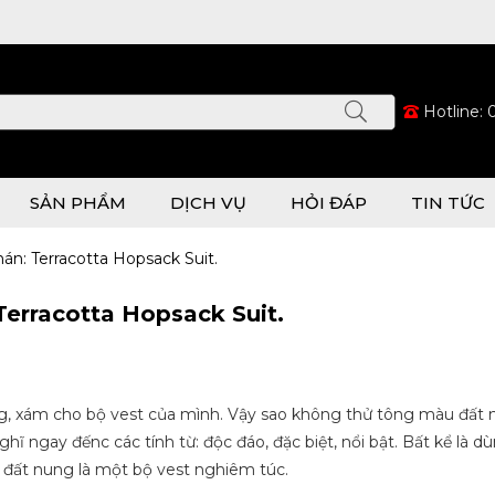
Hotline:
SẢN PHẨM
DỊCH VỤ
HỎI ĐÁP
TIN TỨC
: Terracotta Hopsack Suit.
rracotta Hopsack Suit.
ng, xám cho bộ vest của mình. Vậy sao không thử tông màu đất
 ngay đếnc các tính từ: độc đáo, đặc biệt, nổi bật. Bất kể là dù
àu đất nung là một bộ vest nghiêm túc.