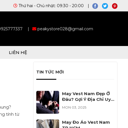
Thứ hai - Chủ nhật: 09:30 - 20:00 |
 0925777337
|
peakystore028@gmail.com
LIÊN HỆ
TIN TỨC MỚI
May Vest Nam Đẹp Ở
Đâu? Gợi Ý Địa Chỉ Uy
Tín Cho Bạn
 nung?
MON 03, 2025
ng tính từ
May Đo Áo Vest Nam
TP HCM