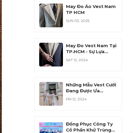
May Đo Áo Vest Nam
TP HCM
SUN 03, 2025
May Đo Vest Nam Tại
TP.HCM - Sự Lựa
Chọn Hoàn Hảo Cho
SAT 12, 2024
Phái Mạnh
Những Mẫu Vest Cưới
Đang Được Ưa
Chuộng Năm 2024
FRI 12, 2024
Đồng Phục Công Ty
Cổ Phần Khử Trùng