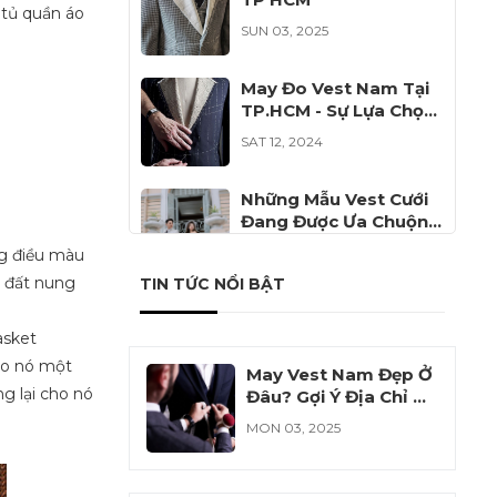
 tủ quần áo
SUN 03, 2025
May Đo Vest Nam Tại
TP.HCM - Sự Lựa Chọn
Hoàn Hảo Cho Phái
SAT 12, 2024
Mạnh
Những Mẫu Vest Cưới
Đang Được Ưa Chuộng
Năm 2024
FRI 12, 2024
ng điều màu
u đất nung
TIN TỨC NỔI BẬT
Đồng Phục Công Ty Cổ
Phần Khử Trùng Việt
asket
Nam VFC
SAT 11, 2024
cho nó một
May Vest Nam Đẹp Ở
g lại cho nó
Đâu? Gợi Ý Địa Chỉ Uy
Tín Cho Bạn
MON 03, 2025